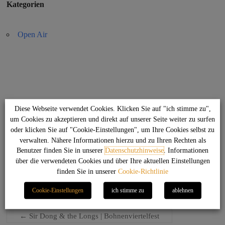
Kategorien
Open Air
Diese Webseite verwendet Cookies. Klicken Sie auf "ich stimme zu",
um Cookies zu akzeptieren und direkt auf unserer Seite weiter zu surfen
Sir Dong & the Longs
oder klicken Sie auf "Cookie-Einstellungen", um Ihre Cookies selbst zu
verwalten. Nähere Informationen hierzu und zu Ihren Rechten als
Benutzer finden Sie in unserer
Datenschutzhinweise
. Informationen
über die verwendeten Cookies und über Ihre aktuellen Einstellungen
finden Sie in unserer
Cookie-Richtlinie
Das Sir Dong & the Longs Event im Bohnenviertel in Stuttgart!
Ba de ya – say do you remember….
Cookie-Einstellungen
ich stimme zu
ablehnen
←
Sir Dong & the Longs | Bohnenviertelfest