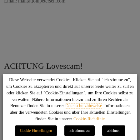
Email: mail(at)ollipetersen.com
ACHTUNG Lovescam!
Diese Webseite verwendet Cookies. Klicken Sie auf "ich stimme zu",
um Cookies zu akzeptieren und direkt auf unserer Seite weiter zu surfen
oder klicken Sie auf "Cookie-Einstellungen", um Ihre Cookies selbst zu
verwalten. Nähere Informationen hierzu und zu Ihren Rechten als
Leider werden aktuell meine Profile in den sozialen Medien
Benutzer finden Sie in unserer
Datenschutzhinweise
. Informationen
kopiert und missbraucht um Lovescamming zu begehen. Klickt
über die verwendeten Cookies und über Ihre aktuellen Einstellungen
auf das Bild und schaut Euch das Video auf YouTube an. Seid
finden Sie in unserer
Cookie-Richtlinie
wachsam und bleibt misstrauisch, wenn es um solche Themen
Cookie-Einstellungen
ich stimme zu
ablehnen
geht!