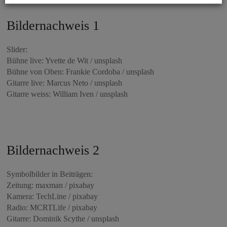
Bildernachweis 1
Slider:
Bühne live: Yvette de Wit / unsplash
Bühne von Oben: Frankie Cordoba / unsplash
Gitarre live: Marcus Neto / unsplash
Gitarre weiss: William Iven / unsplash
Bildernachweis 2
Symbolbilder in Beiträgen:
Zeitung: maxman / pixabay
Kamera: TechLine / pixabay
Radio: MCRTLife / pixabay
Gitarre: Dominik Scythe / unsplash