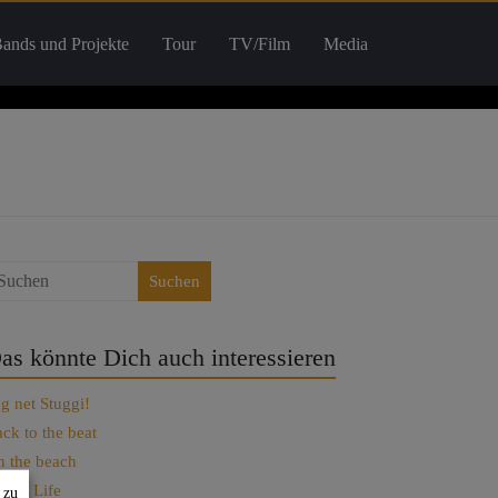
ands und Projekte
Tour
TV/Film
Media
Suchen
as könnte Dich auch interessieren
g net Stuggi!
ck to the beat
 the beach
t Set Life
 zu