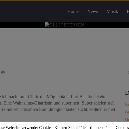
Home
News
Musik
B
sik
D
 nach ihrer Clinic die Möglichkeit, Lari Basilio bei einer
n. Eine Wahnsinns-Gitarristin und super nett! Super spielen sich
Sa
rre mit sehr flexiblen Soundmöglichkeiten sucht, sollte hier mal
Ba
On
Je
ese Webseite verwendet Cookies. Klicken Sie auf "ich stimme zu", um Cookies