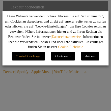
Text auf hochdeutsch
Diese Webseite verwendet Cookies. Klicken Sie auf "ich stimme zu",
um Cookies zu akzeptieren und direkt auf unserer Seite weiter zu surfen
oder klicken Sie auf "Cookie-Einstellungen", um Ihre Cookies selbst zu
verwalten. Nähere Informationen hierzu und zu Ihren Rechten als
(c) Texte und Musik by Olli Petersen 2022 - all rights reserved!
Benutzer finden Sie in unserer
Datenschutzhinweise
. Informationen
über die verwendeten Cookies und über Ihre aktuellen Einstellungen
finden Sie in unserer
Cookie-Richtlinie
Cookie-Einstellungen
ich stimme zu
ablehnen
Jetzt anhören und streamen bei
Deezer | Spotify | Apple Music | YouTube Music | u.a.