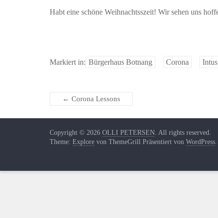
Habt eine schöne Weihnachtsszeit! Wir sehen uns hoffe
Markiert in:
Bürgerhaus Botnang
Corona
Intus
←
Corona Lessons
Copyright © 2026
OLLI PETERSEN
. All rights reserved.
Theme:
Explore
von ThemeGrill Präsentiert von
WordPress
.