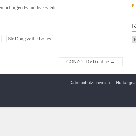
E
ntlich irgendwann live wieder.
K
Sir Dong & the Longs
GONZO | DVD online
→
Datenschutzhinweise
Haftungsa