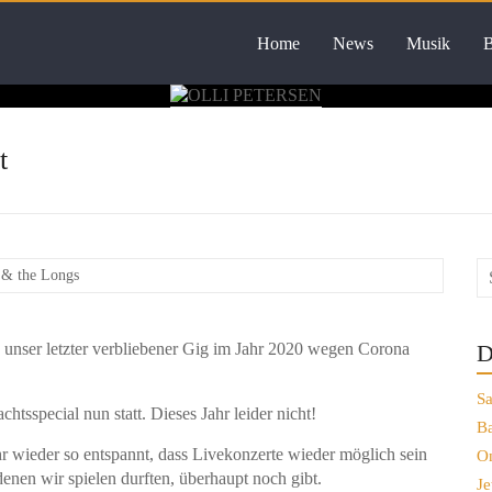
Home
News
Musik
B
t
 & the Longs
e unser letzter verbliebener Gig im Jahr 2020 wegen Corona
D
Sa
chtsspecial nun statt. Dieses Jahr leider nicht!
Ba
ahr wieder so entspannt, dass Livekonzerte wieder möglich sein
On
enen wir spielen durften, überhaupt noch gibt.
Je