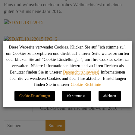
Fans und wünschen euch ein frohes Weihnachtsfest und einen
guten Start ins neue Jahr 2016.
Diese Webseite verwendet Cookies. Klicken Sie auf "ich stimme zu",
um Cookies zu akzeptieren und direkt auf unserer Seite weiter zu surfen
oder klicken Sie auf "Cookie-Einstellungen", um Ihre Cookies selbst zu
Markiert in:
Bürgerhaus Botnang
Sir Dong & the
verwalten. Nähere Informationen hierzu und zu Ihren Rechten als
Longs
Weihnachtsspecial
Benutzer finden Sie in unserer
Datenschutzhinweise
. Informationen
über die verwendeten Cookies und über Ihre aktuellen Einstellungen
finden Sie in unserer
Cookie-Richtlinie
←
Dichterlesung mit Jogi Feller
Cookie-Einstellungen
ich stimme zu
ablehnen
ODENG beim närrischen Ohrwurm 2016
→
Suchen