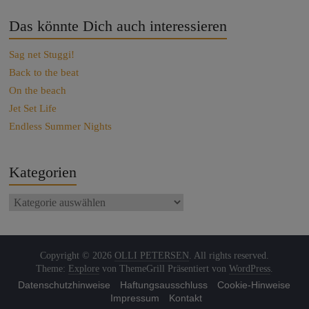
Das könnte Dich auch interessieren
Sag net Stuggi!
Back to the beat
On the beach
Jet Set Life
Endless Summer Nights
Kategorien
Copyright © 2026
OLLI PETERSEN
. All rights reserved.
Theme:
Explore
von ThemeGrill Präsentiert von
WordPress
.
Datenschutzhinweise
Haftungsausschluss
Cookie-Hinweise
Impressum
Kontakt