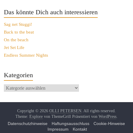
Das könnte Dich auch interessieren
Sag net Stuggi!
Back to the beat
On the beach
Jet Set Life
Endless Summer Nights
Kategorien
Copyright © 2026
OLLI PETERSEN
. All rights reserved.
Theme:
Explore
von ThemeGrill Präsentiert von
WordPress
.
Datenschutzhinweise
Haftungsausschluss
Cookie-Hinweise
Impressum
Kontakt