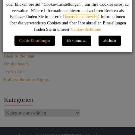
oder klicken Sie auf "Cookie-Einstellungen", um Ihre Cookies selbst zu
verwalten. Nähere Informationen hierzu und zu Ihren Rechten als
Suchen
Benutzer finden Sie in unserer
Datenschutzhinweise
. Informationen
über die verwendeten Cookies und über Ihre aktuellen Einstellungen
finden Sie in unserer
Cookie-Richtlinie
Das könnte Dich auch interessieren
Cookie-Einstellungen
ich stimme zu
ablehnen
Sag net Stuggi!
Back to the beat
On the beach
Jet Set Life
Endless Summer Nights
Kategorien