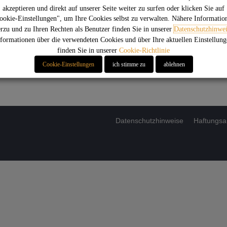
esen
akzeptieren und direkt auf unserer Seite weiter zu surfen oder klicken Sie auf
ookie-Einstellungen", um Ihre Cookies selbst zu verwalten. Nähere Informatio
erzu und zu Ihren Rechten als Benutzer finden Sie in unserer
Datenschutzhinwei
formationen über die verwendeten Cookies und über Ihre aktuellen Einstellun
finden Sie in unserer
Cookie-Richtlinie
Cookie-Einstellungen
ich stimme zu
ablehnen
Datenschutzhinweise
Haftungsa