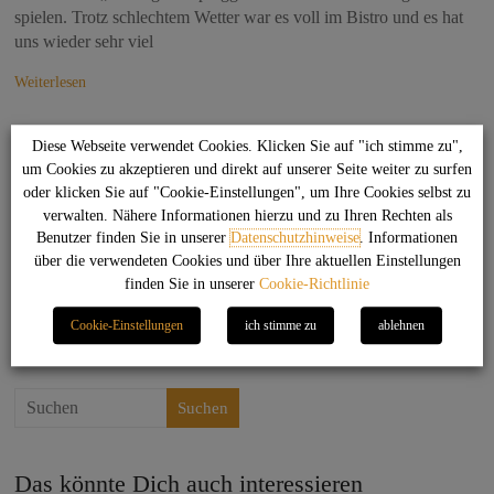
spielen. Trotz schlechtem Wetter war es voll im Bistro und es hat
uns wieder sehr viel
Weiterlesen
Diese Webseite verwendet Cookies. Klicken Sie auf "ich stimme zu",
Rechtliches
um Cookies zu akzeptieren und direkt auf unserer Seite weiter zu surfen
oder klicken Sie auf "Cookie-Einstellungen", um Ihre Cookies selbst zu
verwalten. Nähere Informationen hierzu und zu Ihren Rechten als
Datenschutzhinweise
Benutzer finden Sie in unserer
Datenschutzhinweise
. Informationen
Haftungsausschluss
über die verwendeten Cookies und über Ihre aktuellen Einstellungen
Cookie-Hinweise
finden Sie in unserer
Cookie-Richtlinie
Impressum
Cookie-Einstellungen
ich stimme zu
ablehnen
Kontakt
Suchen
Das könnte Dich auch interessieren