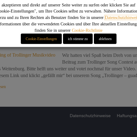
esen
akzeptieren und direkt auf unserer Seite weiter zu surfen oder klicken Sie auf
ookie-Einstellungen", um Ihre Cookies selbst zu verwalten. Nähere Informatio
erzu und zu Ihren Rechten als Benutzer finden Sie in unserer
Datenschutzhinwei
ng of Trollinger Musikvideo
formationen über die verwendeten Cookies und über Ihre aktuellen Einstellun
finden Sie in unserer
Cookie-Richtlinie
Cookie-Einstellungen
ich stimme zu
ablehnen
DENG
27. Mai 2014
Musik
,
Odeng
Wir hatten viel Spaß beim Dreh von u
Beitrag zum Trollinger Song Contest a
 Weitenburg. Bitte helft uns weiter und votet nochmal für unser Video.
iesem Link und klickt „gefällt mir“ bei unserem Song „Trollinger – gua
esen
Datenschutzhinweise
Haftungsa