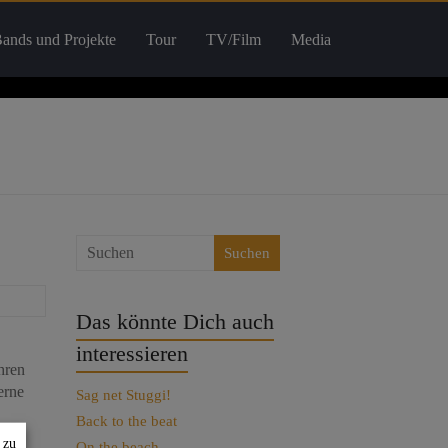
ands und Projekte
Tour
TV/Film
Media
Suchen
Das könnte Dich auch
interessieren
ahren
erne
Sag net Stuggi!
Back to the beat
 zu
On the beach