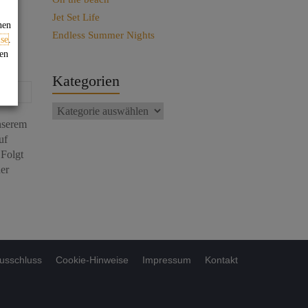
Jet Set Life
nen
Endless Summer Nights
se
.
gen
Kategorien
nserem
uf
 Folgt
der
usschluss
Cookie-Hinweise
Impressum
Kontakt