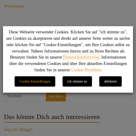
Weiterlesen
Rechtliches
Diese Webseite verwendet Cookies. Klicken Sie auf "ich stimme zu",
um Cookies zu akzeptieren und direkt auf unserer Seite weiter zu surfen
Datenschutzhinweise
oder klicken Sie auf "Cookie-Einstellungen", um Ihre Cookies selbst zu
verwalten. Nähere Informationen hierzu und zu Ihren Rechten als
Haftungsausschluss
Benutzer finden Sie in unserer
Datenschutzhinweise
. Informationen
Cookie-Hinweise
über die verwendeten Cookies und über Ihre aktuellen Einstellungen
Impressum
finden Sie in unserer
Cookie-Richtlinie
Kontakt
Cookie-Einstellungen
ich stimme zu
ablehnen
Suchen
Das könnte Dich auch interessieren
Sag net Stuggi!