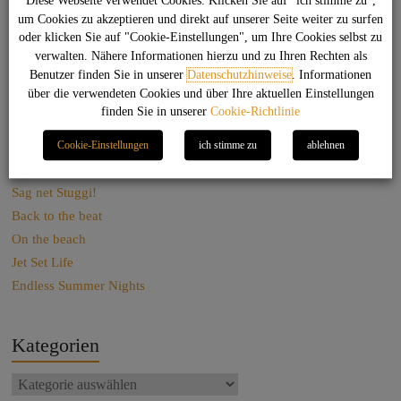
Diese Webseite verwendet Cookies. Klicken Sie auf "ich stimme zu",
Impressum
um Cookies zu akzeptieren und direkt auf unserer Seite weiter zu surfen
Kontakt
oder klicken Sie auf "Cookie-Einstellungen", um Ihre Cookies selbst zu
verwalten. Nähere Informationen hierzu und zu Ihren Rechten als
Benutzer finden Sie in unserer
Datenschutzhinweise
. Informationen
über die verwendeten Cookies und über Ihre aktuellen Einstellungen
Suchen
finden Sie in unserer
Cookie-Richtlinie
Cookie-Einstellungen
ich stimme zu
ablehnen
Das könnte Dich auch interessieren
Sag net Stuggi!
Back to the beat
On the beach
Jet Set Life
Endless Summer Nights
Kategorien