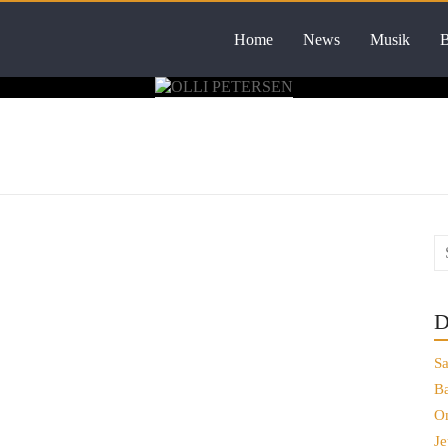
Home
News
Musik
B
D
Sa
Ba
On
Je