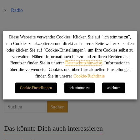
Radio
Diese Webseite verwendet Cookies. Klicken Sie auf "ich stimme zu",
um Cookies zu akzeptieren und direkt auf unserer Seite weiter zu surfen
oder klicken Sie auf "Cookie-Einstellungen", um Ihre Cookies selbst zu
verwalten. Nähere Informationen hierzu und zu Ihren Rechten als
Benutzer finden Sie in unserer
Datenschutzhinweise
. Informationen
über die verwendeten Cookies und über Ihre aktuellen Einstellungen
finden Sie in unserer
Cookie-Richtlinie
Cookie-Einstellungen
ich stimme zu
ablehnen
←
Odeng
ODENG bei Klaus Birk
→
Suchen
Das könnte Dich auch interessieren