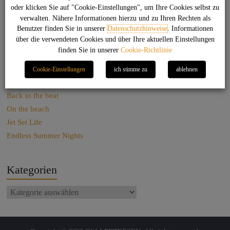
oder klicken Sie auf "Cookie-Einstellungen", um Ihre Cookies selbst zu
verwalten. Nähere Informationen hierzu und zu Ihren Rechten als
Suchen
Benutzer finden Sie in unserer
Datenschutzhinweise
. Informationen
über die verwendeten Cookies und über Ihre aktuellen Einstellungen
finden Sie in unserer
Cookie-Richtlinie
Das könnte Dich auch interessieren
Cookie-Einstellungen
ich stimme zu
ablehnen
Sag net Stuggi!
Back to the beat
On the beach
Jet Set Life
Endless Summer Nights
Kategorien