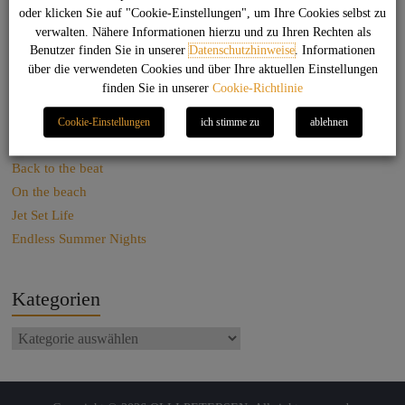
oder klicken Sie auf "Cookie-Einstellungen", um Ihre Cookies selbst zu
verwalten. Nähere Informationen hierzu und zu Ihren Rechten als
Suchen
Benutzer finden Sie in unserer
Datenschutzhinweise
. Informationen
über die verwendeten Cookies und über Ihre aktuellen Einstellungen
finden Sie in unserer
Cookie-Richtlinie
Das könnte Dich auch interessieren
Cookie-Einstellungen
ich stimme zu
ablehnen
Sag net Stuggi!
Back to the beat
On the beach
Jet Set Life
Endless Summer Nights
Kategorien