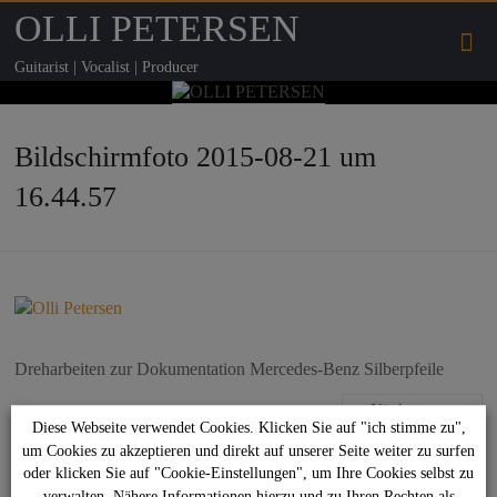
OLLI PETERSEN
Guitarist | Vocalist | Producer
Bildschirmfoto 2015-08-21 um
16.44.57
Dreharbeiten zur Dokumentation Mercedes-Benz Silberpfeile
Nächstes →
Diese Webseite verwendet Cookies. Klicken Sie auf "ich stimme zu",
um Cookies zu akzeptieren und direkt auf unserer Seite weiter zu surfen
Suchen
oder klicken Sie auf "Cookie-Einstellungen", um Ihre Cookies selbst zu
verwalten. Nähere Informationen hierzu und zu Ihren Rechten als