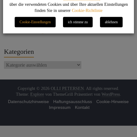
über die verwendeten Cookies und über Ihre aktuellen Einstellungen
Back to the beat
finden Sie in unserer
Cookie-Richtlinie
On the beach
Cookie-Einstellungen
ich stimme zu
ablehnen
Jet Set Life
Endless Summer Nights
Kategorien
Copyright © 2026
OLLI PETERSEN
. All rights reserved.
Theme:
Explore
von ThemeGrill Präsentiert von
WordPress
.
Datenschutzhinweise
Haftungsausschluss
Cookie-Hinweise
Impressum
Kontakt