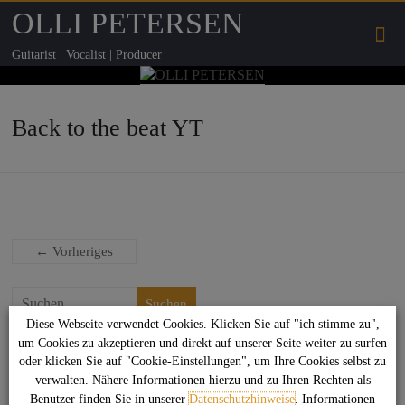
OLLI PETERSEN
Guitarist | Vocalist | Producer
Back to the beat YT
← Vorheriges
Suchen
Diese Webseite verwendet Cookies. Klicken Sie auf "ich stimme zu",
um Cookies zu akzeptieren und direkt auf unserer Seite weiter zu surfen
Das könnte Dich auch interessieren
oder klicken Sie auf "Cookie-Einstellungen", um Ihre Cookies selbst zu
verwalten. Nähere Informationen hierzu und zu Ihren Rechten als
Benutzer finden Sie in unserer
Datenschutzhinweise
. Informationen
Sag net Stuggi!