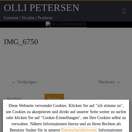
OLLI PETERSEN
Guitarist | Vocalist | Producer
IMG_6750
← Vorheriges
Nächstes →
Suchen
Diese Webseite verwendet Cookies. Klicken Sie auf "ich stimme zu",
um Cookies zu akzeptieren und direkt auf unserer Seite weiter zu surfen
Das könnte Dich auch interessieren
oder klicken Sie auf "Cookie-Einstellungen", um Ihre Cookies selbst zu
verwalten. Nähere Informationen hierzu und zu Ihren Rechten als
Benutzer finden Sie in unserer
Datenschutzhinweise
. Informationen
Sag net Stuggi!