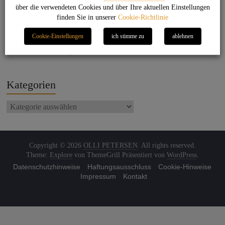
über die verwendeten Cookies und über Ihre aktuellen Einstellungen
Back to the beat
finden Sie in unserer
Cookie-Richtlinie
On the beach
Cookie-Einstellungen
ich stimme zu
ablehnen
Jet Set Life
Endless Summer Nights
Kategorien
Copyright © 2026
OLLI PETERSEN
. All rights reserved.
Theme:
Explore
von ThemeGrill Präsentiert von
WordPress
.
Datenschutzhinweise
Haftungsausschluss
Cookie-Hinweise
Impressum
Kontakt