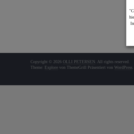
"C
hi
In
Copyright © 2026
OLLI PETERSEN
. All rights reserved.
Theme:
Explore
von ThemeGrill Präsentiert von
WordPress
.