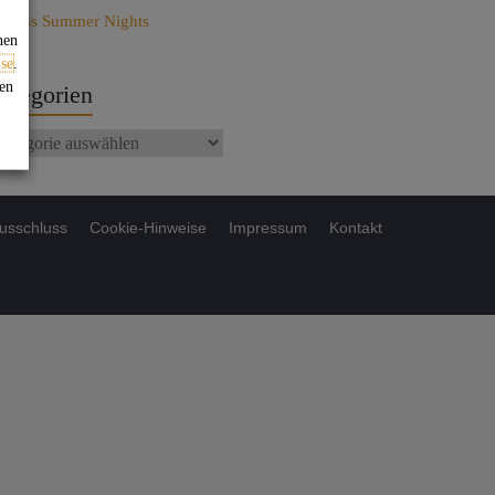
ndless Summer Nights
nen
se
.
gen
ategorien
usschluss
Cookie-Hinweise
Impressum
Kontakt