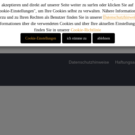
akzeptieren und direkt auf unserer Seite weiter zu surfen oder klicken Sie auf
E
ookie-Einstellungen", um Ihre Cookies selbst zu verwalten. Nähere Informatio
erzu und zu Ihren Rechten als Benutzer finden Sie in unserer
Datenschutzhinwei
formationen über die verwendeten Cookies und über Ihre aktuellen Einstellun
K
finden Sie in unserer
Cookie-Richtlinie
Cookie-Einstellungen
ich stimme zu
ablehnen
Datenschutzhinweise
Haftungsa