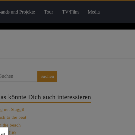
ands und Projekte
Tour
TV/Film
Media
Suchen
as könnte Dich auch interessieren
g net Stuggi!
ck to the beat
 the beach
t Set Life
 zu