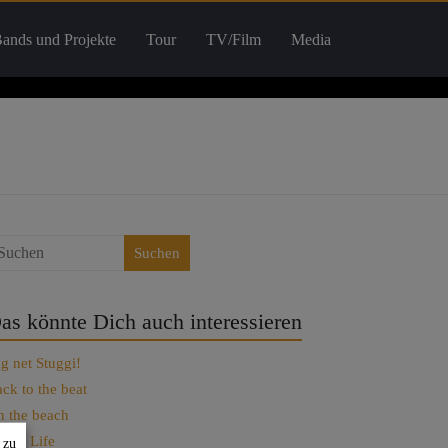
ands und Projekte
Tour
TV/Film
Media
Suchen
as könnte Dich auch interessieren
g net Stuggi!
ck to the beat
 the beach
t Set Life
 zu