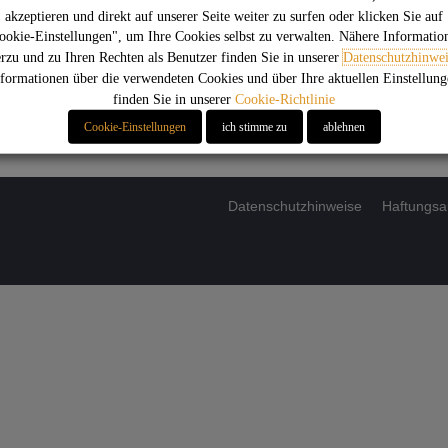
akzeptieren und direkt auf unserer Seite weiter zu surfen oder klicken Sie auf
E
ookie-Einstellungen", um Ihre Cookies selbst zu verwalten. Nähere Informatio
erzu und zu Ihren Rechten als Benutzer finden Sie in unserer
Datenschutzhinwei
formationen über die verwendeten Cookies und über Ihre aktuellen Einstellun
K
finden Sie in unserer
Cookie-Richtlinie
Cookie-Einstellungen
ich stimme zu
ablehnen
Datenschutzhinweise
Haftungsa