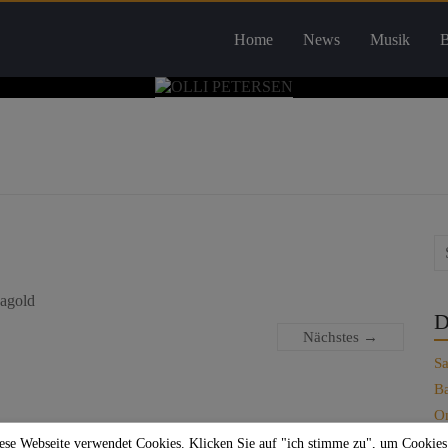
Home
News
Musik
B
Nagold
D
Nächstes →
Sa
Ba
On
Je
ese Webseite verwendet Cookies. Klicken Sie auf "ich stimme zu", um Cookies