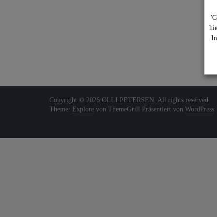
"C
hi
In
Copyright © 2026
OLLI PETERSEN
. All rights reserved.
Theme:
Explore
von ThemeGrill Präsentiert von
WordPress
.