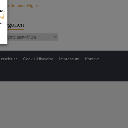
ndless Summer Nights
nen
se
.
gen
ategorien
usschluss
Cookie-Hinweise
Impressum
Kontakt