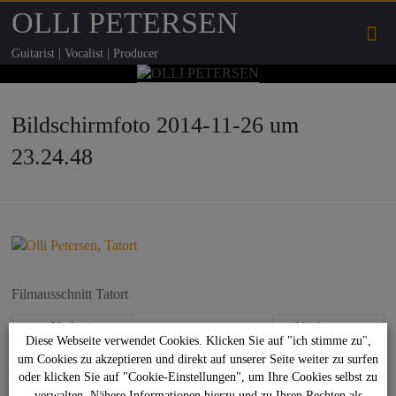
OLLI PETERSEN
Guitarist | Vocalist | Producer
Bildschirmfoto 2014-11-26 um
23.24.48
Filmausschnitt Tatort
← Vorheriges
Nächstes →
Diese Webseite verwendet Cookies. Klicken Sie auf "ich stimme zu",
um Cookies zu akzeptieren und direkt auf unserer Seite weiter zu surfen
Suchen
oder klicken Sie auf "Cookie-Einstellungen", um Ihre Cookies selbst zu
verwalten. Nähere Informationen hierzu und zu Ihren Rechten als