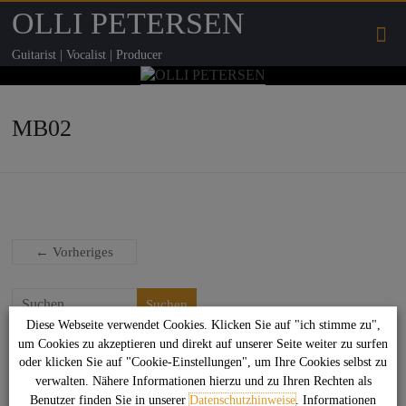
OLLI PETERSEN
Guitarist | Vocalist | Producer
MB02
← Vorheriges
Suchen
Diese Webseite verwendet Cookies. Klicken Sie auf "ich stimme zu",
um Cookies zu akzeptieren und direkt auf unserer Seite weiter zu surfen
Das könnte Dich auch interessieren
oder klicken Sie auf "Cookie-Einstellungen", um Ihre Cookies selbst zu
verwalten. Nähere Informationen hierzu und zu Ihren Rechten als
Benutzer finden Sie in unserer
Datenschutzhinweise
. Informationen
Sag net Stuggi!