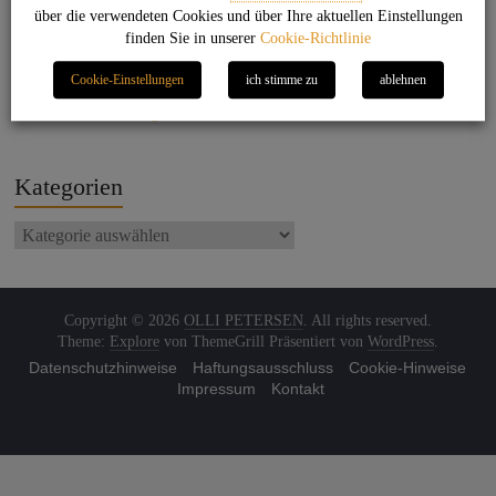
über die verwendeten Cookies und über Ihre aktuellen Einstellungen
Back to the beat
finden Sie in unserer
Cookie-Richtlinie
On the beach
Cookie-Einstellungen
ich stimme zu
ablehnen
Jet Set Life
Endless Summer Nights
Kategorien
Copyright © 2026
OLLI PETERSEN
. All rights reserved.
Theme:
Explore
von ThemeGrill Präsentiert von
WordPress
.
Datenschutzhinweise
Haftungsausschluss
Cookie-Hinweise
Impressum
Kontakt