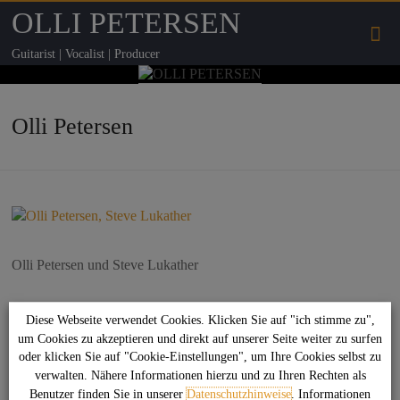
OLLI PETERSEN
Guitarist | Vocalist | Producer
Olli Petersen
Olli Petersen und Steve Lukather
Diese Webseite verwendet Cookies. Klicken Sie auf "ich stimme zu",
Suchen
um Cookies zu akzeptieren und direkt auf unserer Seite weiter zu surfen
oder klicken Sie auf "Cookie-Einstellungen", um Ihre Cookies selbst zu
verwalten. Nähere Informationen hierzu und zu Ihren Rechten als
Das könnte Dich auch interessieren
Benutzer finden Sie in unserer
Datenschutzhinweise
. Informationen