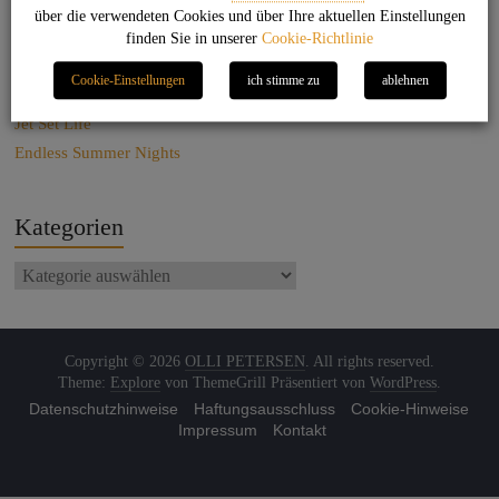
über die verwendeten Cookies und über Ihre aktuellen Einstellungen
Sag net Stuggi!
finden Sie in unserer
Cookie-Richtlinie
Back to the beat
Cookie-Einstellungen
ich stimme zu
ablehnen
On the beach
Jet Set Life
Endless Summer Nights
Kategorien
Copyright © 2026
OLLI PETERSEN
. All rights reserved.
Theme:
Explore
von ThemeGrill Präsentiert von
WordPress
.
Datenschutzhinweise
Haftungsausschluss
Cookie-Hinweise
Impressum
Kontakt