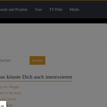
ands und Projekte
Tour
TV/Film
Media
Suchen
as könnte Dich auch interessieren
g net Stuggi!
ck to the beat
 the beach
t Set Life
 zu