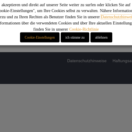
akzeptieren und direkt auf unserer Seite weiter zu surfen oder klicken Sie auf
E
ookie-Einstellungen", um Ihre Cookies selbst zu verwalten. Nähere Informatio
erzu und zu Ihren Rechten als Benutzer finden Sie in unserer
Datenschutzhinwei
formationen über die verwendeten Cookies und über Ihre aktuellen Einstellun
K
finden Sie in unserer
Cookie-Richtlinie
Cookie-Einstellungen
ich stimme zu
ablehnen
Datenschutzhinweise
Haftungsa